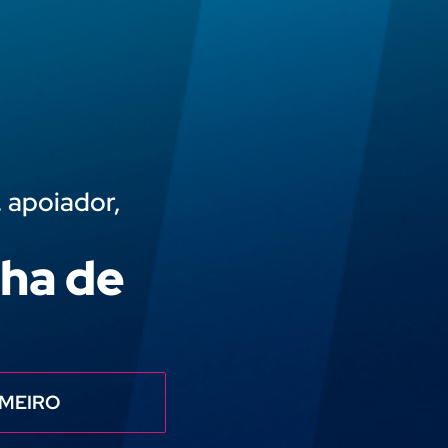
, apoiador,
nha de
IMEIRO