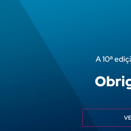
A 10ª ediç
Obrig
VE